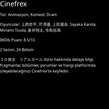
Cinefrex
Tür:
Animasyon, Komedi, Dram
Oyuncular:
上西哲平, 芹澤優, 上田麗奈, Sayaka Kanda,
Minami Tsuda, 蒼井翔太, 寺島拓篤
IMDb Puanı:
8.5
/10
2
Sezon,
24
Bölüm
３Ｄ彼女 リアルガール
dizisi hakkında detaylı bilgi,
fragmanlar, bölümler, yorumlar ve hangi platformda
izleyebileceğinizi Cinefrex'te keşfedin.