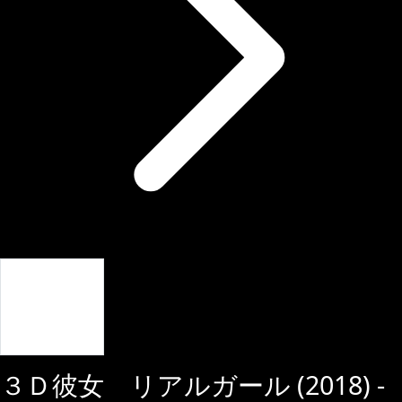
Giriş Yap
３Ｄ彼女 リアルガール
(
2018
) -