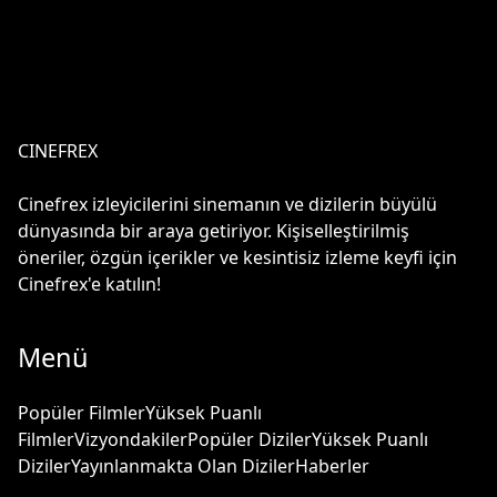
CINEFREX
Cinefrex izleyicilerini sinemanın ve dizilerin büyülü
dünyasında bir araya getiriyor. Kişiselleştirilmiş
öneriler, özgün içerikler ve kesintisiz izleme keyfi için
Cinefrex'e katılın!
Menü
Popüler Filmler
Yüksek Puanlı
Filmler
Vizyondakiler
Popüler Diziler
Yüksek Puanlı
Diziler
Yayınlanmakta Olan Diziler
Haberler