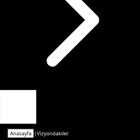
Giriş Yap
Anasayfa
|
Vizyondakiler