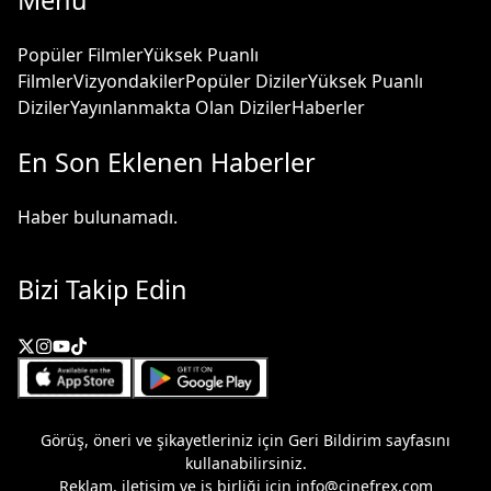
Menü
Popüler Filmler
Yüksek Puanlı
Filmler
Vizyondakiler
Popüler Diziler
Yüksek Puanlı
Diziler
Yayınlanmakta Olan Diziler
Haberler
En Son Eklenen Haberler
Haber bulunamadı.
Bizi Takip Edin
Görüş, öneri ve şikayetleriniz için
Geri Bildirim
sayfasını
kullanabilirsiniz.
Reklam, iletişim ve iş birliği için
info@cinefrex.com