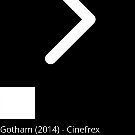
Giriş Yap
Gotham
(
2014
) - Cinefrex