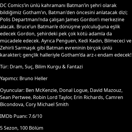
DC Comics’in ünlü kahramanı Batman’in şehri olarak
bildiğimiz Gotham’ın, Batman'den öncesini anlatacak dizi;
Polis Departmanı’nda çalışan James Gordon’ı merkezine
alacak. Bruce’un Batman’e dönüşme yolculuğuna eşlik
edecek Gordon, şehirdeki pek çok kötü adamla da
mücadele edecek. Ayrıca Penguen, Kedi Kadın, Bilmececi ve
Zehirli Sarmaşık gibi Batman evreninin birçok ünlü
karakteri; gençlik halleriyle Gotham’da arz-ı endam edecek!
Tür:
Dram, Suç, Bilim Kurgu & Fantazi
Yapımcı:
Bruno Heller
Oyuncular:
Ben McKenzie, Donal Logue, David Mazouz,
Sean Pertwee, Robin Lord Taylor, Erin Richards, Camren
Bicondova, Cory Michael Smith
IMDb Puanı:
7.6
/10
5
Sezon,
100
Bölüm