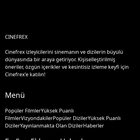
CINEFREX
Cinefrex izleyicilerini sinemanın ve dizilerin büyülü
dünyasında bir araya getiriyor. Kişiselleştirilmiş
öneriler, özgün içerikler ve kesintisiz izleme keyfi için
Cinefrex'e katılın!
Menü
Popüler Filmler
Yüksek Puanlı
Filmler
Vizyondakiler
Popüler Diziler
Yüksek Puanlı
Diziler
Yayınlanmakta Olan Diziler
Haberler