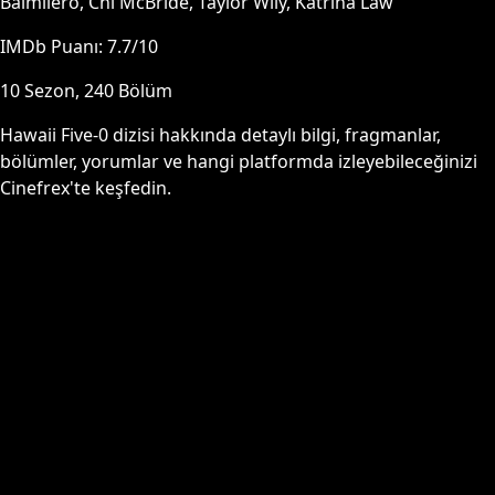
Balmilero, Chi McBride, Taylor Wily, Katrina Law
IMDb Puanı:
7.7
/10
10
Sezon,
240
Bölüm
Hawaii Five-0
dizisi hakkında detaylı bilgi, fragmanlar,
bölümler, yorumlar ve hangi platformda izleyebileceğinizi
Cinefrex'te keşfedin.