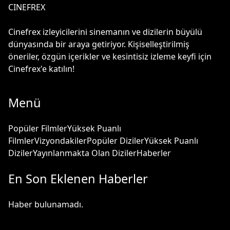
CINEFREX
Cinefrex izleyicilerini sinemanın ve dizilerin büyülü
dünyasında bir araya getiriyor. Kişiselleştirilmiş
öneriler, özgün içerikler ve kesintisiz izleme keyfi için
Cinefrex'e katılın!
Menü
Popüler Filmler
Yüksek Puanlı
Filmler
Vizyondakiler
Popüler Diziler
Yüksek Puanlı
Diziler
Yayınlanmakta Olan Diziler
Haberler
En Son Eklenen Haberler
Haber bulunamadı.