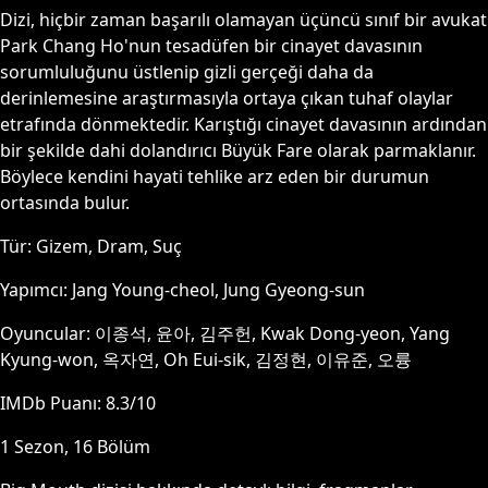
Dizi, hiçbir zaman başarılı olamayan üçüncü sınıf bir avukat
Park Chang Ho'nun tesadüfen bir cinayet davasının
sorumluluğunu üstlenip gizli gerçeği daha da
derinlemesine araştırmasıyla ortaya çıkan tuhaf olaylar
etrafında dönmektedir. Karıştığı cinayet davasının ardından
bir şekilde dahi dolandırıcı Büyük Fare olarak parmaklanır.
Böylece kendini hayati tehlike arz eden bir durumun
ortasında bulur.
Tür:
Gizem, Dram, Suç
Yapımcı:
Jang Young-cheol, Jung Gyeong-sun
Oyuncular:
이종석, 윤아, 김주헌, Kwak Dong-yeon, Yang
Kyung-won, 옥자연, Oh Eui-sik, 김정현, 이유준, 오륭
IMDb Puanı:
8.3
/10
1
Sezon,
16
Bölüm