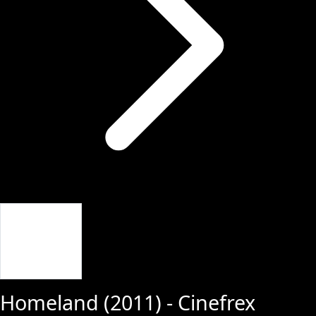
Giriş Yap
Homeland
(
2011
) - Cinefrex