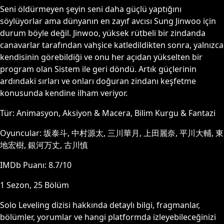
Seni öldürmeyen şeyin seni daha güçlü yaptığını
söylüyorlar ama dünyanın en zayıf avcısı Sung Jinwoo için
durum böyle değil. Jinwoo, yüksek rütbeli bir zindanda
canavarlar tarafından vahşice katledildikten sonra, yalnızca
kendisinin görebildiği ve onu her açıdan yükselten bir
program olan Sistem ile geri döndü. Artık güçlerinin
ardındaki sırları ve onları doğuran zindanı keşfetme
konusunda kendine ilham veriyor.
Tür:
Animasyon, Aksiyon & Macera, Bilim Kurgu & Fantazi
Oyuncular:
坂泰斗, 中村源太, 三川華月, 上田麗奈, 平川大輔, 東
地宏樹, 銀河万丈, 古川慎
IMDb Puanı:
8.7
/10
1
Sezon,
25
Bölüm
Solo Leveling
dizisi hakkında detaylı bilgi, fragmanlar,
bölümler, yorumlar ve hangi platformda izleyebileceğinizi