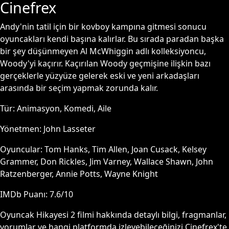
Cinefrex
Andy'nin tatil için bir kovboy kampına gitmesi sonucu
oyuncakları kendi başına kalırlar. Bu sırada paradan başka
bir şey düşünmeyen Al McWhiggin adlı kolleksiyoncu,
Woody'yi kaçırır. Kaçırılan Woody geçmişine ilişkin bazı
gerçeklerle yüzyüze gelerek eski ve yeni arkadaşları
arasında bir seçim yapmak zorunda kalır.
Tür:
Animasyon, Komedi, Aile
Yönetmen:
John Lasseter
Oyuncular:
Tom Hanks, Tim Allen, Joan Cusack, Kelsey
Grammer, Don Rickles, Jim Varney, Wallace Shawn, John
Ratzenberger, Annie Potts, Wayne Knight
IMDb Puanı:
7.6
/10
Oyuncak Hikayesi 2
filmi hakkında detaylı bilgi, fragmanlar,
yorumlar ve hangi platformda izleyebileceğinizi Cinefrex'te