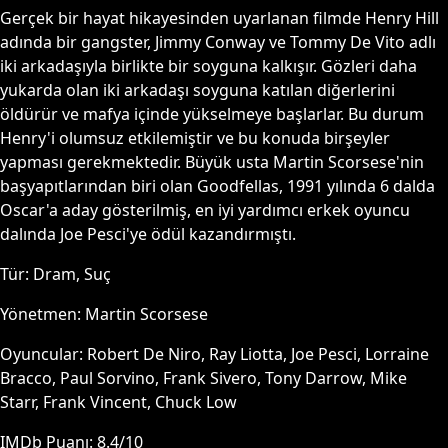
Gerçek bir hayat hikayesinden uyarlanan filmde Henry Hill
adında bir gangster, Jimmy Conway ve Tommy De Vito adlı
iki arkadaşıyla birlikte bir soyguna kalkışır. Gözleri daha
yukarda olan iki arkadaşı soyguna katılan diğerlerini
öldürür ve mafya içinde yükselmeye başlarlar. Bu durum
Henry'i olumsuz etkilemiştir ve bu konuda birşeyler
yapması gerekmektedir. Büyük usta Martin Scorsese'nin
başyapıtlarından biri olan Goodfellas, 1991 yılında 6 dalda
Oscar'a aday gösterilmiş, en iyi yardımcı erkek oyuncu
dalında Joe Pesci'ye ödül kazandırmıştı.
Tür:
Dram, Suç
Yönetmen:
Martin Scorsese
Oyuncular:
Robert De Niro, Ray Liotta, Joe Pesci, Lorraine
Bracco, Paul Sorvino, Frank Sivero, Tony Darrow, Mike
Starr, Frank Vincent, Chuck Low
IMDb Puanı:
8.4
/10