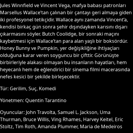
Jules Winnfield ve Vincent Vega, mafya babası patronları
Marsellus Wallace’tan çalınan bir çantayı geri almaya giden
iki profesyonel tetikçidir. Wallace aynı zamanda Vincent’a,
kendisi birkaç gün sonra şehir dışındayken karısını dışarı
çıkarmasını söyler. Butch Coolidge, bir sonraki maçını
kaybetmesi için Wallace’tan para alan yaşlı bir boksördür.
Honey Bunny ve Pumpkin, yer değişikliğine ihtiyaçları
olduğuna karar veren soyguncu bir çifttir. Görünüşte
birbirleriyle alakası olmayan bu insanların hayatları, hem
heyecanlı hem de eğlendirici bir sinema filmi macerasında
nefes kesici bir şekilde birleşecektir.
Tür:
Gerilim, Suç, Komedi
Yönetmen:
Quentin Tarantino
Oyuncular:
John Travolta, Samuel L. Jackson, Uma
Thurman, Bruce Willis, Ving Rhames, Harvey Keitel, Eric
Stoltz, Tim Roth, Amanda Plummer, Maria de Medeiros