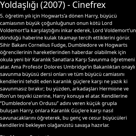
Yoldaşlığı
(
2007
) - Cinefrex
5. öğretim yılı için Hogwarts’a dönen Harry, büyücü
camiasının büyük çoğunluğunun onun kötü Lord
Voldemort’la karşılaştığını inkar ederek, Lord Voldemort’un
döndüğü haberine kulak tıkamayı tercih ettiklerini görür.
Sihir Bakanı Cornelius Fudge, Dumbledore ve Hogwarts
öğrencilerinin hareketlerinden haberdar olabilmek için
okula yeni bir Karanlık Sanatlara Karşı Savunma öğretmeni
atar. Ama Profesör Dolores Umbridge’in Bakanlıktan onaylı
savunma büyüsü dersi onları ve tüm büyücü camiasını
kendilerini tehdit eden karanlık güçlere karşı ne yazık ki
savunmasız bırakır; bu yüzden, arkadaşları Hermione ve
Ron’un teşviki üzerine, Harry konuya el atar. Kendilerine
“Dumbledore’un Ordusu” adını veren küçük grupla
buluşan Harry, onlara Karanlık Güçlere karşı nasıl
savunacaklarını öğreterek, bu genç ve cesur büyücüleri
kendilerini bekleyen olağanüstü savaşa hazırlar.