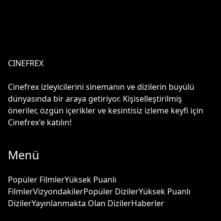
CINEFREX
Cinefrex izleyicilerini sinemanın ve dizilerin büyülü
dünyasında bir araya getiriyor. Kişiselleştirilmiş
öneriler, özgün içerikler ve kesintisiz izleme keyfi için
Cinefrex'e katılın!
Menü
Popüler Filmler
Yüksek Puanlı
Filmler
Vizyondakiler
Popüler Diziler
Yüksek Puanlı
Diziler
Yayınlanmakta Olan Diziler
Haberler