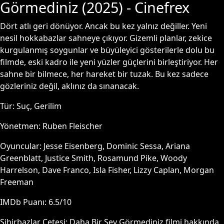
Görmediniz
(
2025
) - Cinefrex
Dört atlı geri dönüyor. Ancak bu kez yalnız değiller. Yeni
nesil hokkabazlar sahneye çıkıyor. Gizemli planlar, zekice
kurgulanmış soygunlar ve büyüleyici gösterilerle dolu bu
filmde, eski kadro ile yeni yüzler güçlerini birleştiriyor. Her
sahne bir bilmece, her hareket bir tuzak. Bu kez sadece
gözleriniz değil, aklınız da sınanacak.
Tür:
Suç, Gerilim
Yönetmen:
Ruben Fleischer
Oyuncular:
Jesse Eisenberg, Dominic Sessa, Ariana
Greenblatt, Justice Smith, Rosamund Pike, Woody
Harrelson, Dave Franco, Isla Fisher, Lizzy Caplan, Morgan
Freeman
IMDb Puanı:
6.5
/10
Sihirbazlar Çetesi: Daha Bir Şey Görmediniz
filmi hakkında