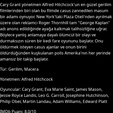
Cary Grant yönetmen Alfred Hitchcock'un en güzel gerilim
filmlerinden biri olan bu filmde casus zannedilen masum
bir adamı oynuyor. New York'taki Plaza Oteli'nden ayrılmak
üzere olan reklamcı Roger Thornhill tam "George Kaplan"
adı anons edildiğinde ayağa kalkmak talihsizliğine uğrar.
Böylece yanlış anlamaya dayalı ölümcül bir olayı ve
durmaksızın süren bir kedi fare oyununu başlatır. Onu
öldürmek isteyen casus ajanlar ve onun birini
öldürdüğünden kuşkulanan polis Amerika'nın her yerinde
amansız bir takip başlatır.
Tür:
Gerilim, Macera
Yönetmen:
Alfred Hitchcock
Oyuncular:
Cary Grant, Eva Marie Saint, James Mason,
Jessie Royce Landis, Leo G. Carroll, Josephine Hutchinson,
Philip Ober, Martin Landau, Adam Williams, Edward Platt
IMDb Puanı:
8.0
/10