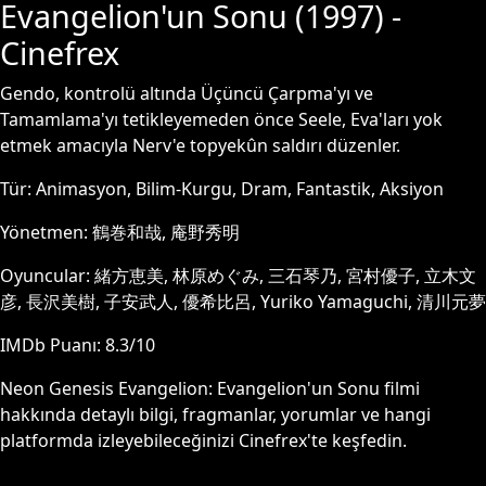
Evangelion'un Sonu
(
1997
) -
Cinefrex
Gendo, kontrolü altında Üçüncü Çarpma'yı ve
Tamamlama'yı tetikleyemeden önce Seele, Eva'ları yok
etmek amacıyla Nerv'e topyekûn saldırı düzenler.
Tür:
Animasyon, Bilim-Kurgu, Dram, Fantastik, Aksiyon
Yönetmen:
鶴巻和哉, 庵野秀明
Oyuncular:
緒方恵美, 林原めぐみ, 三石琴乃, 宮村優子, 立木文
彦, 長沢美樹, 子安武人, 優希比呂, Yuriko Yamaguchi, 清川元夢
IMDb Puanı:
8.3
/10
Neon Genesis Evangelion: Evangelion'un Sonu
filmi
hakkında detaylı bilgi, fragmanlar, yorumlar ve hangi
platformda izleyebileceğinizi Cinefrex'te keşfedin.