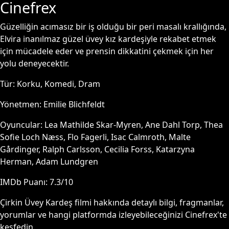
Cinefrex
Güzelliğin acımasız bir iş olduğu bir peri masalı krallığında,
Elvira inanılmaz güzel üvey kız kardeşiyle rekabet etmek
için mücadele eder ve prensin dikkatini çekmek için her
yolu deneyecektir.
Tür:
Korku, Komedi, Dram
Yönetmen:
Emilie Blichfeldt
Oyuncular:
Lea Mathilde Skar-Myren, Ane Dahl Torp, Thea
Sofie Loch Næss, Flo Fagerli, Isac Calmroth, Malte
Gårdinger, Ralph Carlsson, Cecilia Forss, Katarzyna
Herman, Adam Lundgren
IMDb Puanı:
7.3
/10
Çirkin Üvey Kardeş
filmi hakkında detaylı bilgi, fragmanlar,
yorumlar ve hangi platformda izleyebileceğinizi Cinefrex'te
keşfedin.