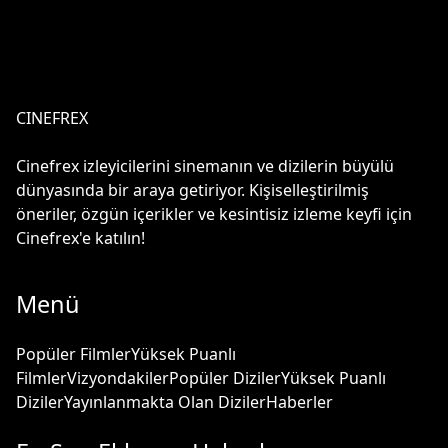
CINEFREX
Cinefrex izleyicilerini sinemanın ve dizilerin büyülü
dünyasında bir araya getiriyor. Kişiselleştirilmiş
öneriler, özgün içerikler ve kesintisiz izleme keyfi için
Cinefrex'e katılın!
Menü
Popüler Filmler
Yüksek Puanlı
Filmler
Vizyondakiler
Popüler Diziler
Yüksek Puanlı
Diziler
Yayınlanmakta Olan Diziler
Haberler