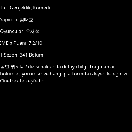
Tür:
Gerçeklik, Komedi
Yapımcı:
김태호
Oyuncular:
유재석
IMDb Puanı:
7.2
/10
1
Sezon,
341
Bölüm
놀면 뭐하니?
dizisi hakkında detaylı bilgi, fragmanlar,
bölümler, yorumlar ve hangi platformda izleyebileceğinizi
Cinefrex'te keşfedin.