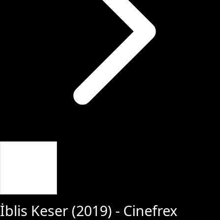
Giriş Yap
İblis Keser
(
2019
) - Cinefrex