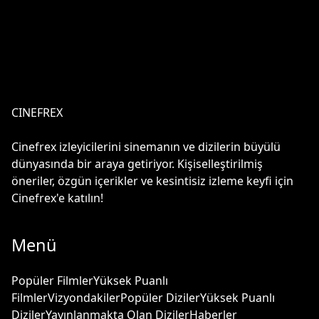
CINEFREX
Cinefrex izleyicilerini sinemanın ve dizilerin büyülü
dünyasında bir araya getiriyor. Kişiselleştirilmiş
öneriler, özgün içerikler ve kesintisiz izleme keyfi için
Cinefrex'e katılın!
Menü
Popüler Filmler
Yüksek Puanlı
Filmler
Vizyondakiler
Popüler Diziler
Yüksek Puanlı
Diziler
Yayınlanmakta Olan Diziler
Haberler