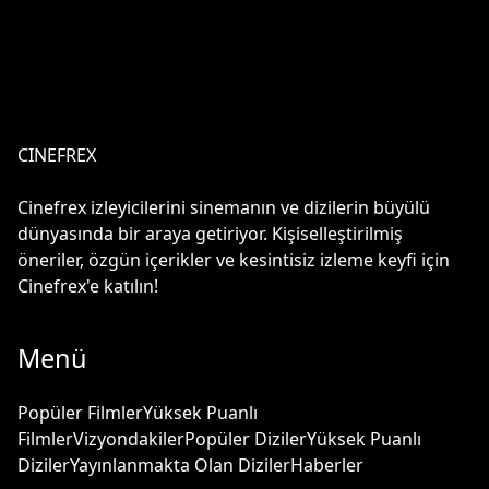
CINEFREX
Cinefrex izleyicilerini sinemanın ve dizilerin büyülü
dünyasında bir araya getiriyor. Kişiselleştirilmiş
öneriler, özgün içerikler ve kesintisiz izleme keyfi için
Cinefrex'e katılın!
Menü
Popüler Filmler
Yüksek Puanlı
Filmler
Vizyondakiler
Popüler Diziler
Yüksek Puanlı
Diziler
Yayınlanmakta Olan Diziler
Haberler