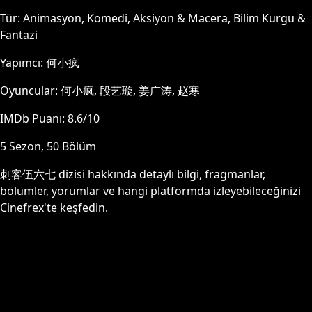
Tür:
Animasyon, Komedi, Aksiyon & Macera, Bilim Kurgu &
Fantazi
Yapımcı:
何小疯
Oyuncular:
何小疯, 段艺璇, 姜广涛, 赵寒
IMDb Puanı:
8.6
/10
5
Sezon,
50
Bölüm
刺客伍六七
dizisi hakkında detaylı bilgi, fragmanlar,
bölümler, yorumlar ve hangi platformda izleyebileceğinizi
Cinefrex'te keşfedin.