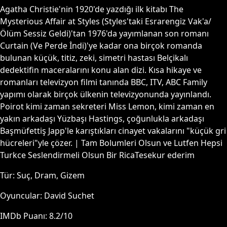
Agatha Christie'nin 1920'de yazdığı ilk kitabı The
Mysterious Affair at Styles (Styles'taki Esrarengiz Vak'a/
Ölüm Sessiz Geldi)'tan 1976'da yayımlanan son romanı
Curtain (Ve Perde İndi)'ye kadar ona birçok romanda
bulunan küçük, titiz, zeki, simetri hastası Belçikalı
dedektifin maceralarını konu alan dizi. Kısa hikaye ve
romanları televizyon filmi tanında BBC, ITV, ABC Family
yapımı olarak birçok ülkenin televizyonunda yayınlandı.
Poirot kimi zaman sekreteri Miss Lemon, kimi zaman en
yakın arkadaşı Yüzbaşı Hastings, çoğunlukla arkadaşı
Başmüfettiş Japp'le karıştıkları cinayet vakalarını "küçük gri
hücreleri"yle çözer. | Tam Bolumleri Olsun ve Lutfen Hepsi
Turkce Seslendirmeli Olsun Bir RicaTesekur ederim
Tür:
Suç, Dram, Gizem
Oyuncular:
David Suchet
IMDb Puanı:
8.2
/10