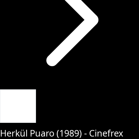
Giriş Yap
Herkül Puaro
(
1989
) - Cinefrex