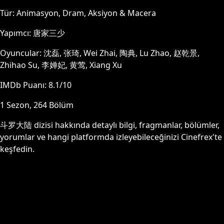
Tür:
Animasyon, Dram, Aksiyon & Macera
Yapımcı:
唐家三少
Oyuncular:
沈磊, 张琦, Wei Zhai, 陶典, Lu Zhao, 赵乾景,
Zhihao Su, 李婵妃, 黄莺, Xiang Xu
IMDb Puanı:
8.1
/10
1
Sezon,
264
Bölüm
斗罗大陆
dizisi hakkında detaylı bilgi, fragmanlar, bölümler,
yorumlar ve hangi platformda izleyebileceğinizi Cinefrex'te
keşfedin.