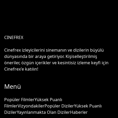
CINEFREX
Cinefrex izleyicilerini sinemanın ve dizilerin büyülü
dünyasında bir araya getiriyor. Kişiselleştirilmiş
öneriler, özgün içerikler ve kesintisiz izleme keyfi için
Cinefrex'e katılın!
Menü
Popüler Filmler
Yüksek Puanlı
Filmler
Vizyondakiler
Popüler Diziler
Yüksek Puanlı
Diziler
Yayınlanmakta Olan Diziler
Haberler