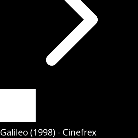
Giriş Yap
Galileo
(
1998
) - Cinefrex