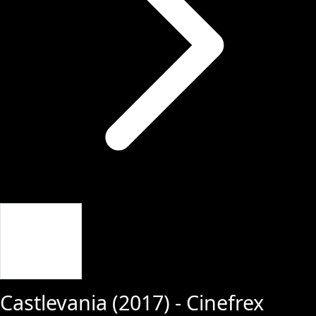
Giriş Yap
Castlevania
(
2017
) - Cinefrex