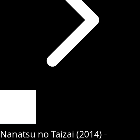
Giriş Yap
Nanatsu no Taizai
(
2014
) -