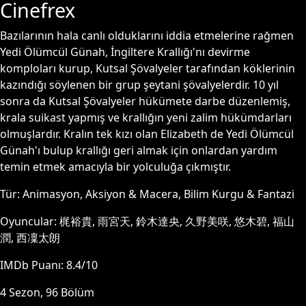
Cinefrex
Bazılarının hala canlı olduklarını iddia etmelerine rağmen
Yedi Ölümcül Günah, İngiltere Krallığı'nı devirme
komploları kurup, Kutsal Şövalyeler tarafından köklerinin
kazındığı söylenen bir grup şeytani şövalyelerdir. 10 yıl
sonra da Kutsal Şövalyeler hükümete darbe düzenlemiş,
krala suikast yapmış ve krallığın yeni zalim hükümdarları
olmuşlardır. Kralın tek kızı olan Elizabeth de Yedi Ölümcül
Günah'ı bulup krallığı geri almak için onlardan yardım
temin etmek amacıyla bir yolculuğa çıkmıştır.
Tür:
Animasyon, Aksiyon & Macera, Bilim Kurgu & Fantazi
Oyuncular:
梶裕貴, 雨宮天, 鈴木達央, 久野美咲, 悠木碧, 福山
潤, 西凜太朗
IMDb Puanı:
8.4
/10
4
Sezon,
96
Bölüm