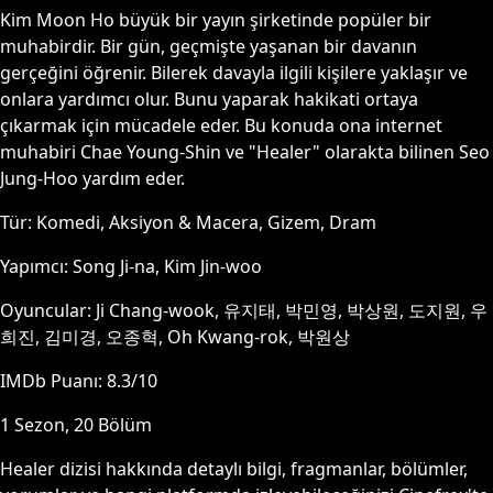
Kim Moon Ho büyük bir yayın şirketinde popüler bir
muhabirdir. Bir gün, geçmişte yaşanan bir davanın
gerçeğini öğrenir. Bilerek davayla ilgili kişilere yaklaşır ve
onlara yardımcı olur. Bunu yaparak hakikati ortaya
çıkarmak için mücadele eder. Bu konuda ona internet
muhabiri Chae Young-Shin ve "Healer" olarakta bilinen Seo
Jung-Hoo yardım eder.
Tür:
Komedi, Aksiyon & Macera, Gizem, Dram
Yapımcı:
Song Ji-na, Kim Jin-woo
Oyuncular:
Ji Chang-wook, 유지태, 박민영, 박상원, 도지원, 우
희진, 김미경, 오종혁, Oh Kwang-rok, 박원상
IMDb Puanı:
8.3
/10
1
Sezon,
20
Bölüm
Healer
dizisi hakkında detaylı bilgi, fragmanlar, bölümler,