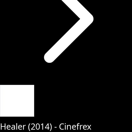
Giriş Yap
Healer
(
2014
) - Cinefrex