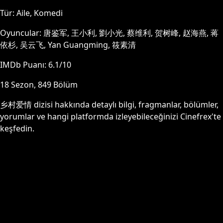
Tür:
Aile, Komedi
Oyuncular:
唐鉴军, 王小利, 劉小光, 蔡维利, 贺树峰, 赵海燕, 蒋
依杉, 吴云飞, Yan Guangming, 筱素清
IMDb Puanı:
6.1
/10
18
Sezon,
849
Bölüm
乡村爱情
dizisi hakkında detaylı bilgi, fragmanlar, bölümler,
yorumlar ve hangi platformda izleyebileceğinizi Cinefrex'te
keşfedin.