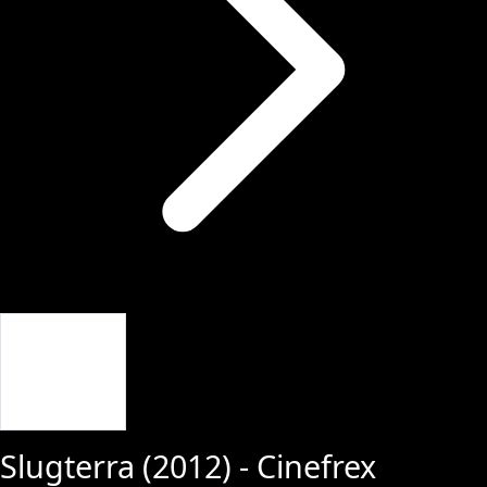
Giriş Yap
Slugterra
(
2012
) - Cinefrex