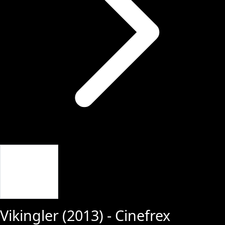
Giriş Yap
Vikingler
(
2013
) - Cinefrex