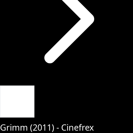
Giriş Yap
Grimm
(
2011
) - Cinefrex