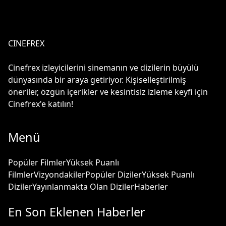
CINEFREX
Cinefrex izleyicilerini sinemanın ve dizilerin büyülü
dünyasında bir araya getiriyor. Kişiselleştirilmiş
öneriler, özgün içerikler ve kesintisiz izleme keyfi için
Cinefrex'e katılın!
Menü
Popüler Filmler
Yüksek Puanlı
Filmler
Vizyondakiler
Popüler Diziler
Yüksek Puanlı
Diziler
Yayınlanmakta Olan Diziler
Haberler
En Son Eklenen Haberler