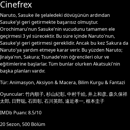
Cinefrex
Naruto, Sasuke ile şelaledeki dövüşünün ardından
Sasuke'yi geri getirmekte başarısız olmuştur.
Orochimaru'nun Sasuke'nin vucudunu tamamen ele
geçirmesi 3 yıl sürecektir. Bu süre içinde Naruto'nun,
Sasuke'yi geri getirmesi gereklidir. Ancak bu kez Sakura da
Naruto'ya yardım etmeye karar verir. Bu yüzden Naruto;
Jiraiya'nın, Sakura; Tsunade'nin öğrencileri olur ve
eğitimlerine başlarlar. Tüm bunlar olurken Akatsuki'nin
başka planları vardır.
Tür:
Animasyon, Aksiyon & Macera, Bilim Kurgu & Fantazi
Oyuncular:
竹内順子, 杉山紀彰, 中村千絵, 井上和彦, 森久保祥
太郎, 日野聡, 石田彰, 石川英郎, 遠近孝一, 根本圭子
IMDb Puanı:
8.5
/10
20
Sezon,
500
Bölüm