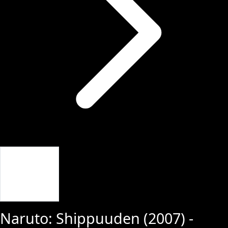
Giriş Yap
Naruto: Shippuuden
(
2007
) -