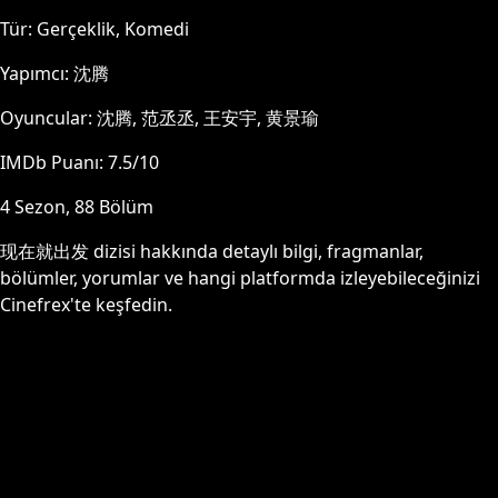
Tür:
Gerçeklik, Komedi
Yapımcı:
沈腾
Oyuncular:
沈腾, 范丞丞, 王安宇, 黄景瑜
IMDb Puanı:
7.5
/10
4
Sezon,
88
Bölüm
现在就出发
dizisi hakkında detaylı bilgi, fragmanlar,
bölümler, yorumlar ve hangi platformda izleyebileceğinizi
Cinefrex'te keşfedin.