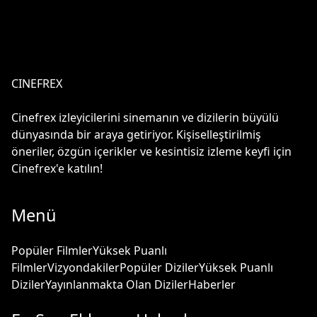
CINEFREX
Cinefrex izleyicilerini sinemanın ve dizilerin büyülü
dünyasında bir araya getiriyor. Kişiselleştirilmiş
öneriler, özgün içerikler ve kesintisiz izleme keyfi için
Cinefrex'e katılın!
Menü
Popüler Filmler
Yüksek Puanlı
Filmler
Vizyondakiler
Popüler Diziler
Yüksek Puanlı
Diziler
Yayınlanmakta Olan Diziler
Haberler