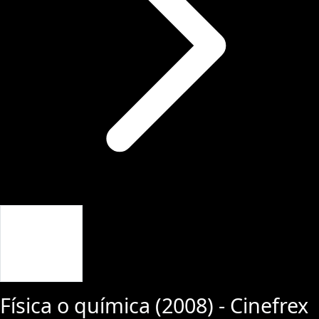
Giriş Yap
Física o química
(
2008
) - Cinefrex