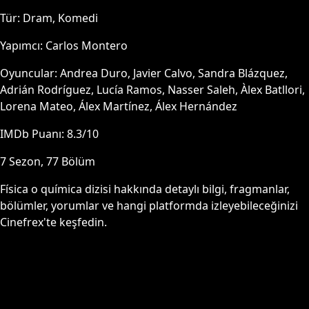
Tür:
Dram, Komedi
Yapımcı:
Carlos Montero
Oyuncular:
Andrea Duro, Javier Calvo, Sandra Blázquez,
Adrián Rodríguez, Lucía Ramos, Nasser Saleh, Àlex Batllori,
Lorena Mateo, Álex Martínez, Álex Hernández
IMDb Puanı:
8.3
/10
7
Sezon,
77
Bölüm
Física o química
dizisi hakkında detaylı bilgi, fragmanlar,
bölümler, yorumlar ve hangi platformda izleyebileceğinizi
Cinefrex'te keşfedin.