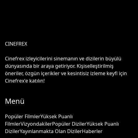
CINEFREX
Cinefrex izleyicilerini sinemanın ve dizilerin büyülü
dünyasında bir araya getiriyor. Kişiselleştirilmiş
öneriler, özgün içerikler ve kesintisiz izleme keyfi için
Cinefrex'e katılın!
Menü
Popüler Filmler
Yüksek Puanlı
Filmler
Vizyondakiler
Popüler Diziler
Yüksek Puanlı
Diziler
Yayınlanmakta Olan Diziler
Haberler