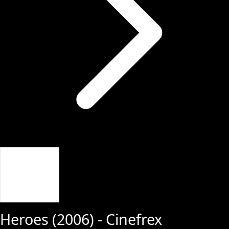
Giriş Yap
Heroes
(
2006
) - Cinefrex