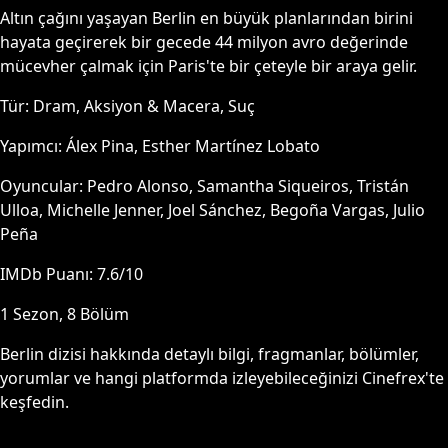
Altın çağını yaşayan Berlin en büyük planlarından birini
hayata geçirerek bir gecede 44 milyon avro değerinde
mücevher çalmak için Paris'te bir çeteyle bir araya gelir.
Tür:
Dram, Aksiyon & Macera, Suç
Yapımcı:
Álex Pina, Esther Martínez Lobato
Oyuncular:
Pedro Alonso, Samantha Siqueiros, Tristán
Ulloa, Michelle Jenner, Joel Sánchez, Begoña Vargas, Julio
Peña
IMDb Puanı:
7.6
/10
1
Sezon,
8
Bölüm
Berlin
dizisi hakkında detaylı bilgi, fragmanlar, bölümler,
yorumlar ve hangi platformda izleyebileceğinizi Cinefrex'te
keşfedin.