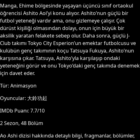
Manga, Ehime bölgesinde yaşayan üçüncü sınıf ortaokul
öğrencisi Ashito Aoi’yi konu alıyor. Ashito’nun güçlü bir
futbol yeteneği vardır ama, onu gizlemeye çalışır. Çok
dürüst kişiliği olmasından dolayı, onun için büyük bir
aksilik yaratan felakete sebep olur. Daha sonra, güçlü J-
Club takımı Tokyo City Esperion’un emektar futbolcusu ve
kulübün genç takımının koçu Tatsuya Fukuya, Ashito’nun
karşısına çıkar. Tatsuya, Ashito’yla karşılaşıp ondaki
yeteneğini görür ve onu Tokyo’daki genç takımda denemek
için davet eder.
Tür:
Animasyon
Oyuncular:
大鈴功起
IMDb Puanı:
7.7
/10
2
Sezon,
48
Bölüm
Ao Ashi
dizisi hakkında detaylı bilgi, fragmanlar, bölümler,