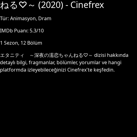
ねる♡～
(
2020
) - Cinefrex
Tür:
Animasyon, Dram
IMDb Puanı:
5.3
/10
1
Sezon,
12
Bölüm
エタニティ ～深夜の濡恋ちゃんねる♡～
dizisi hakkında
detaylı bilgi, fragmanlar, bölümler, yorumlar ve hangi
platformda izleyebileceğinizi Cinefrex'te keşfedin.