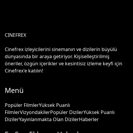
CINEFREX
Cinefrex izleyicilerini sinemanın ve dizilerin büyülü
dünyasında bir araya getiriyor. Kişiselleştirilmiş
öneriler, özgün içerikler ve kesintisiz izleme keyfi için
Cinefrex'e katılın!
Menü
Popüler Filmler
Yüksek Puanlı
Filmler
Vizyondakiler
Popüler Diziler
Yüksek Puanlı
Diziler
Yayınlanmakta Olan Diziler
Haberler