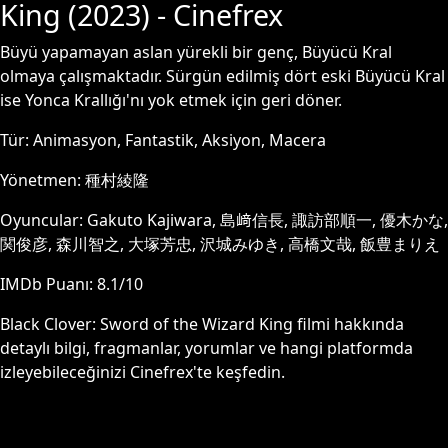
King
(
2023
) - Cinefrex
Büyü yapamayan aslan yürekli bir genç, Büyücü Kral
olmaya çalışmaktadır. Sürgün edilmiş dört eski Büyücü Kral
ise Yonca Krallığı'nı yok etmek için geri döner.
Tür:
Animasyon, Fantastik, Aksiyon, Macera
Yönetmen:
種村綾隆
Oyuncular:
Gakuto Kajiwara, 島﨑信長, 諏訪部順一, 優木かな,
関俊彦, 森川智之, 大塚芳忠, 沢城みゆき, 高橋文哉, 飯豊まりえ
IMDb Puanı:
8.1
/10
Black Clover: Sword of the Wizard King
filmi hakkında
detaylı bilgi, fragmanlar, yorumlar ve hangi platformda
izleyebileceğinizi Cinefrex'te keşfedin.