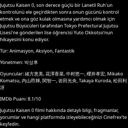
Jujutsu Kaisen 0, son derece güçlü bir Lanetli Ruh'un
kontrolünü ele geçirdikten sonra onun gücünü kontrol
etmek ve ona göz kulak olmasına yardımcı olmak için
Jujutsu Büyücüleri tarafından Tokyo Prefectural Jujutsu
Lisesi'ne gönderilen lise öğrencisi Yuto Okkotso’nun
hikayesini konu ediyor.
Tür:
Animasyon, Aksiyon, Fantastik
Yönetmen:
박성후
Oyuncular:
緒方恵美, 花澤香菜, 中村悠一, 櫻井孝宏, Mikako
Komatsu, 内山昂輝, 関智一, 岩田光央, Takaya Kuroda, 松田利
冴
IMDb Puanı:
8.1
/10
Jujutsu Kaisen 0
filmi hakkında detaylı bilgi, fragmanlar,
yorumlar ve hangi platformda izleyebileceğinizi Cinefrex'te
keşfedin.