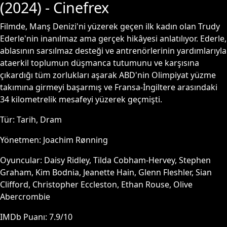
(
2024
) - Cinefrex
Filmde, Manş Denizi'ni yüzerek geçen ilk kadın olan Trudy
Ederle'nin inanılmaz ama gerçek hikâyesi anlatılıyor. Ederle,
ablasının sarsılmaz desteği ve antrenörlerinin yardımlarıyla
ataerkil toplumun düşmanca tutumunu ve karşısına
çıkardığı tüm zorlukları aşarak ABD'nin Olimpiyat yüzme
takımına girmeyi başarmış ve Fransa-İngiltere arasındaki
34 kilometrelik mesafeyi yüzerek geçmişti.
Tür:
Tarih, Dram
Yönetmen:
Joachim Rønning
Oyuncular:
Daisy Ridley, Tilda Cobham-Hervey, Stephen
Graham, Kim Bodnia, Jeanette Hain, Glenn Fleshler, Sian
Clifford, Christopher Eccleston, Ethan Rouse, Olive
Abercrombie
IMDb Puanı:
7.9
/10