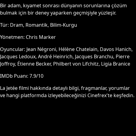
Bir adam, kıyamet sonrası dünyanın sorunlarına çözüm
bulmak için bir deney yaparken geçmişiyle yüzleşir.
Tür:
Dram, Romantik, Bilim-Kurgu
Yönetmen:
Chris Marker
Oyuncular:
Jean Négroni, Hélène Chatelain, Davos Hanich,
Jacques Ledoux, André Heinrich, Jacques Branchu, Pierre
Joffroy, Étienne Becker, Philbert von Lifchitz, Ligia Branice
IMDb Puanı:
7.9
/10
La Jetée
filmi hakkında detaylı bilgi, fragmanlar, yorumlar
ve hangi platformda izleyebileceğinizi Cinefrex'te keşfedin.