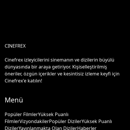
CINEFREX
Cinefrex izleyicilerini sinemanın ve dizilerin büyülü
dünyasında bir araya getiriyor. Kişiselleştirilmiş
öneriler, özgün içerikler ve kesintisiz izleme keyfi için
Cinefrex'e katılın!
Menü
Popüler Filmler
Yüksek Puanlı
Filmler
Vizyondakiler
Popüler Diziler
Yüksek Puanlı
Diziler
Yayınlanmakta Olan Diziler
Haberler