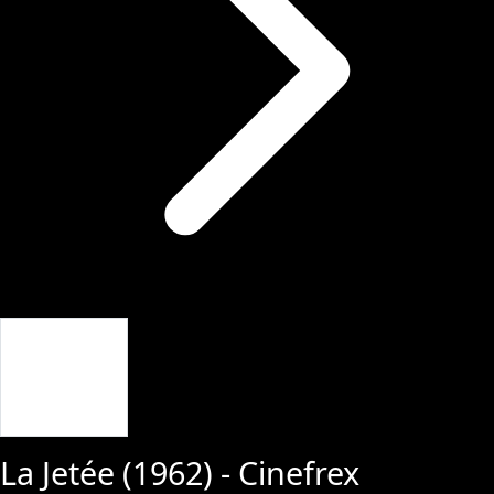
Giriş Yap
La Jetée
(
1962
) - Cinefrex