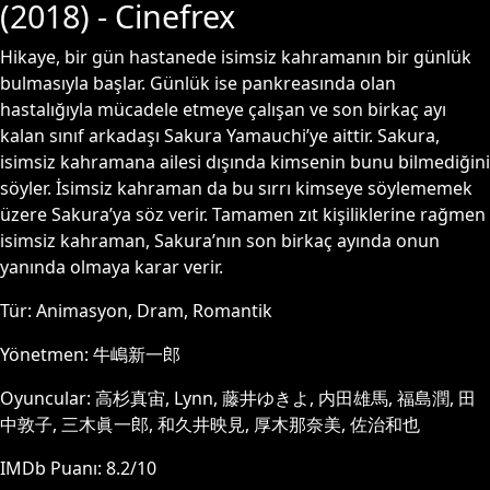
(
2018
) - Cinefrex
Hikaye, bir gün hastanede isimsiz kahramanın bir günlük
bulmasıyla başlar. Günlük ise pankreasında olan
hastalığıyla mücadele etmeye çalışan ve son birkaç ayı
kalan sınıf arkadaşı Sakura Yamauchi’ye aittir. Sakura,
isimsiz kahramana ailesi dışında kimsenin bunu bilmediğini
söyler. İsimsiz kahraman da bu sırrı kimseye söylememek
üzere Sakura’ya söz verir. Tamamen zıt kişiliklerine rağmen
isimsiz kahraman, Sakura’nın son birkaç ayında onun
yanında olmaya karar verir.
Tür:
Animasyon, Dram, Romantik
Yönetmen:
牛嶋新一郎
Oyuncular:
高杉真宙, Lynn, 藤井ゆきよ, 内田雄馬, 福島潤, 田
中敦子, 三木眞一郎, 和久井映見, 厚木那奈美, 佐治和也
IMDb Puanı:
8.2
/10