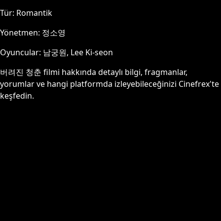
Tür:
Romantik
Yönetmen:
정소영
Oyuncular:
남궁원, Lee Ki-seon
버려진 청춘
filmi hakkında detaylı bilgi, fragmanlar,
yorumlar ve hangi platformda izleyebileceğinizi Cinefrex'te
keşfedin.