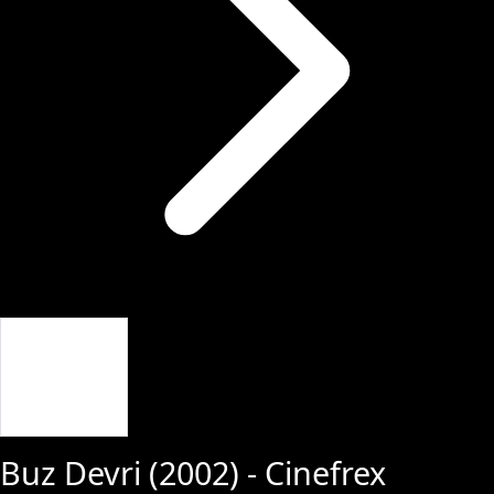
Giriş Yap
Buz Devri
(
2002
) - Cinefrex