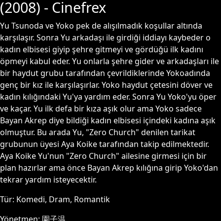
(
2008
) - Cinefrex
Yu Tsunoda ve Yoko pek de alışılmadık koşullar altında
karşılaşır. Sonra Yu arkadaşı ile girdiği iddiayı kaybeder o
kadın elbisesi giyip şehre gitmeyi ve gördüğü ilk kadını
öpmeyi kabul eder. Yu onlarla şehre gider ve arkadaşları ile
bir haydut grubu tarafından çevrildiklerinde Yokoadında
genç bir kız ile karşılaşırlar. Yoko haydut çetesini döver ve
kadın kılığındaki Yu'ya yardım eder. Sonra Yu Yoko'yu öper
ve kaçar. Yu ilk defa bir kıza aşık olur ama Yoko sadece
Bayan Akrep diye bildiği kadın elbisesi içindeki kadına aşık
olmuştur. Bu arada Yu, "Zero Church" denilen tarikat
grubunun üyesi Aya Koike tarafından takip edilmektedir.
Aya Koike Yu'nun "Zero Church" ailesine girmesi için bir
plan hazırlar ama önce Bayan Akrep kılığına girip Yoko'dan
tekrar yardım isteyecektir.
Tür:
Komedi, Dram, Romantik
Yönetmen:
園子温