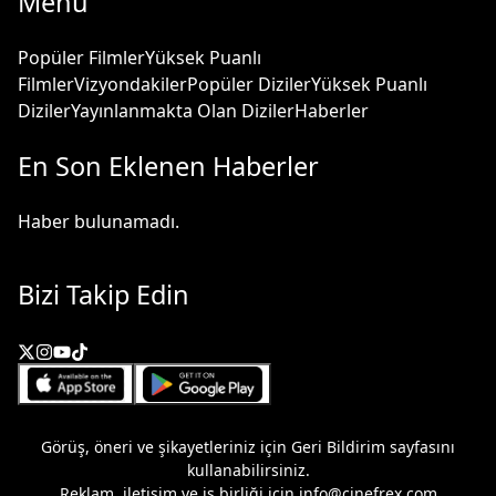
Menü
Popüler Filmler
Yüksek Puanlı
Filmler
Vizyondakiler
Popüler Diziler
Yüksek Puanlı
Diziler
Yayınlanmakta Olan Diziler
Haberler
En Son Eklenen Haberler
Haber bulunamadı.
Bizi Takip Edin
Görüş, öneri ve şikayetleriniz için
Geri Bildirim
sayfasını
kullanabilirsiniz.
Reklam, iletişim ve iş birliği için
info@cinefrex.com