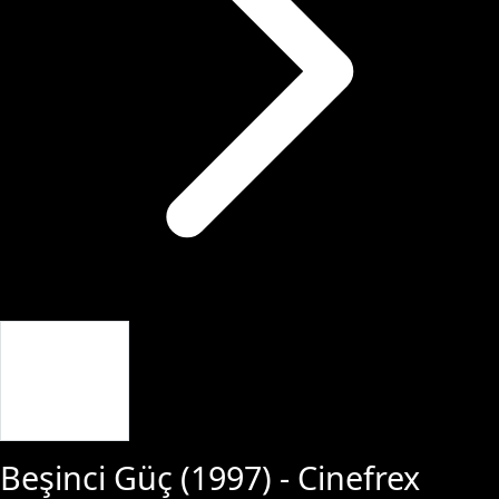
Giriş Yap
Beşinci Güç
(
1997
) - Cinefrex