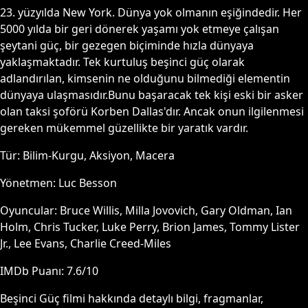
23. yüzyılda New York. Dünya yok olmanın eşiğindedir. Her
5000 yılda bir geri dönerek yaşamı yok etmeye çalışan
şeytani güç, bir gezegen biçiminde hızla dünyaya
yaklaşmaktadır. Tek kurtuluş beşinci güç olarak
adlandırılan, kimsenin ne olduğunu bilmediği elementin
dünyaya ulaşmasıdır.Bunu başaracak tek kişi eski bir asker
olan taksi şoförü Korben Dallas'dır. Ancak onun ilgilenmesi
gereken mükemmel güzellikte bir yaratık vardır.
Tür:
Bilim-Kurgu, Aksiyon, Macera
Yönetmen:
Luc Besson
Oyuncular:
Bruce Willis, Milla Jovovich, Gary Oldman, Ian
Holm, Chris Tucker, Luke Perry, Brion James, Tommy Lister
Jr., Lee Evans, Charlie Creed-Miles
IMDb Puanı:
7.6
/10
Beşinci Güç
filmi hakkında detaylı bilgi, fragmanlar,