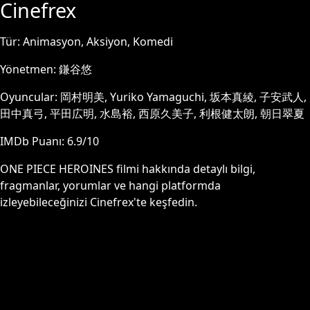
Cinefrex
Tür:
Animasyon, Aksiyon, Komedi
Yönetmen:
鎌谷悠
Oyuncular:
岡村明美, Yuriko Yamaguchi, 坂本真綾, 子安武人,
田中真弓, 平田広明, 水島裕, 西原久美子, 利根健太朗, 朝日翠夏
IMDb Puanı:
6.9
/10
ONE PIECE HEROINES
filmi hakkında detaylı bilgi,
fragmanlar, yorumlar ve hangi platformda
izleyebileceğinizi Cinefrex'te keşfedin.