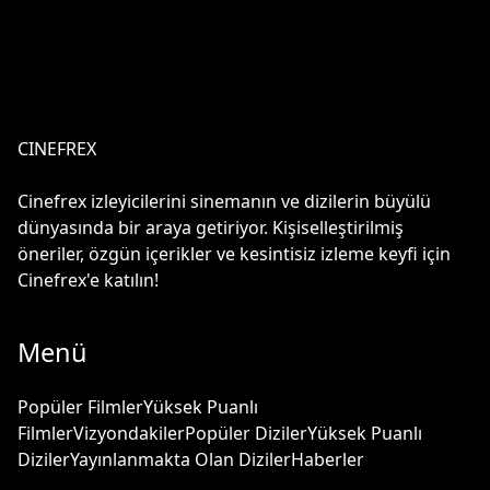
CINEFREX
Cinefrex izleyicilerini sinemanın ve dizilerin büyülü
dünyasında bir araya getiriyor. Kişiselleştirilmiş
öneriler, özgün içerikler ve kesintisiz izleme keyfi için
Cinefrex'e katılın!
Menü
Popüler Filmler
Yüksek Puanlı
Filmler
Vizyondakiler
Popüler Diziler
Yüksek Puanlı
Diziler
Yayınlanmakta Olan Diziler
Haberler