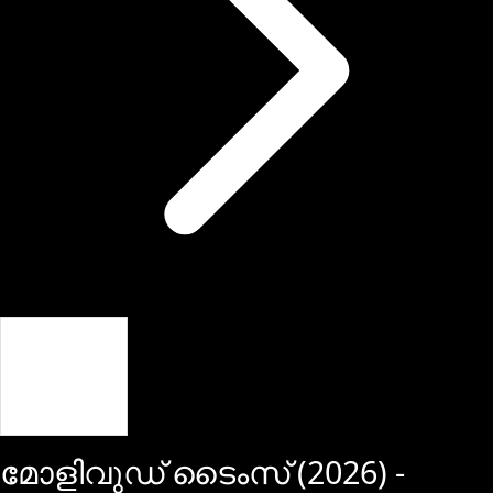
Giriş Yap
മോളിവുഡ് ടൈംസ്
(
2026
) -