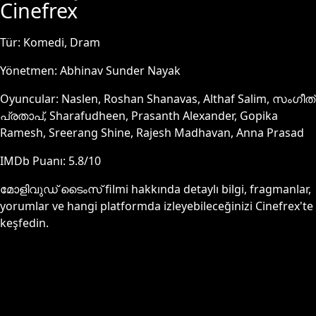
Cinefrex
Tür:
Komedi, Dram
Yönetmen:
Abhinav Sunder Nayak
Oyuncular:
Naslen, Roshan Shanavas, Althaf Salim, സംഗീത്
പ്രതാപ്, Sharafudheen, Prasanth Alexander, Gopika
Ramesh, Sreerang Shine, Rajesh Madhavan, Anna Prasad
IMDb Puanı:
5.8
/10
മോളിവുഡ് ടൈംസ്
filmi hakkında detaylı bilgi, fragmanlar,
yorumlar ve hangi platformda izleyebileceğinizi Cinefrex'te
keşfedin.