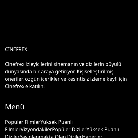
CINEFREX
Cinefrex izleyicilerini sinemanın ve dizilerin büyülü
dünyasında bir araya getiriyor. Kişiselleştirilmiş
öneriler, özgün içerikler ve kesintisiz izleme keyfi için
Cinefrex'e katılın!
Menü
Popüler Filmler
Yüksek Puanlı
Filmler
Vizyondakiler
Popüler Diziler
Yüksek Puanlı
Diziler
Yayınlanmakta Olan Diziler
Haberler